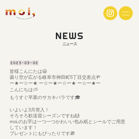
N
E
W
S
ニ
ュ
ー
ス
2025-03-02
皆様こんにたは😃
曇り空が広がる岐阜市神田町5丁目交差点🚥
ー★ー☆ー★ ー☆ー★ー☆ー★ ー☆ー★ー
こんにちは⛅️
もうすぐ卒業のサカキバラです🎓
いよいよ3月突入！
そろそろ歓送迎シーズンですね🙌
moi,のお芋は一つ一つかわいい包み紙とシールでご用意
しています！
プレゼントにもぴったりです🎁