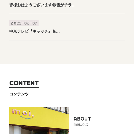
皆様おはようございます😃雪がチラ…
2025-02-07
中京テレビ『キャッチ』名…
C
O
N
T
E
N
T
コンテンツ
ABOUT
moi,とは