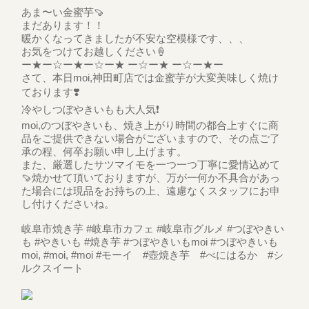
あま〜い金蜜芋🍠
まだあります！！
暖かくなってきましたが不安な空模様です、、、
お気をつけてお越しください🍦
ー★ー☆ー★ー☆ー★ ー☆ー★ ー☆ー★ー
さて、本日moi,神田町店では金蜜芋が大変美味しく焼け
ております❣️
冷やしつぼやきいもも大人気❗️
moi,のつぼやきいも、焼き上がり時間の都合上すぐに商
品をご提供できない場合がございますので、その点ご了
承の程、何卒お願い申し上げます。
また、厳選したサツマイモを一つ一つ丁寧に愛情込めて
🍠焼かせて頂いておりますが、万が一何か不具合があっ
た場合には現品をお持ちの上、遠慮なくスタッフにお申
し付けくださいね。
岐阜市焼き芋 #岐阜市カフェ #岐阜市グルメ #つぼやきい
も #やきいも #焼き芋 #つぼやきいもmoi #つぼやきいも
moi, #moi, #moi #モーイ #壺焼き芋 #べにはるか #シ
ルクスイート